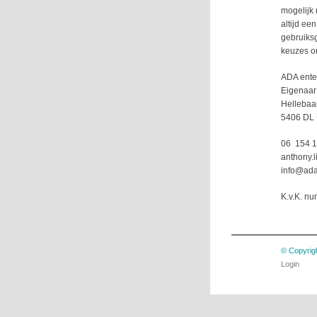
mogelijk 
altijd ee
gebruiksg
keuzes om
ADA ente
Eigenaar 
Hellebaa
5406 DL
06 154 1
anthony.
info@ada
K.v.K. n
© Copyrigh
Login