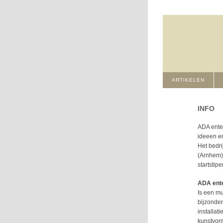
ARTIKELEN
INFO
ADA enter
ideeen en
Het bedri
(Arnhem),
startstip
ADA ent
Is een mu
bijzonder
installat
kunstvorm