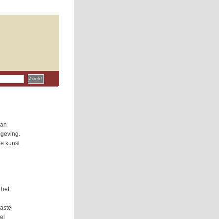
aan
mgeving.
je kunst
 het
paste
el