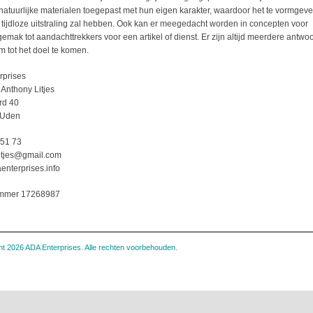
natuurlijke materialen toegepast met hun eigen karakter, waardoor het te vormgeve
n tijdloze uitstraling zal hebben. Ook kan er meegedacht worden in concepten voor
emak tot aandachttrekkers voor een artikel of dienst. Er zijn altijd meerdere antw
 tot het doel te komen.
rprises
Anthony Litjes
rd 40
 Uden
51 73
litjes@gmail.com
enterprises.info
ummer 17268987
t 2026 ADA Enterprises. Alle rechten voorbehouden.