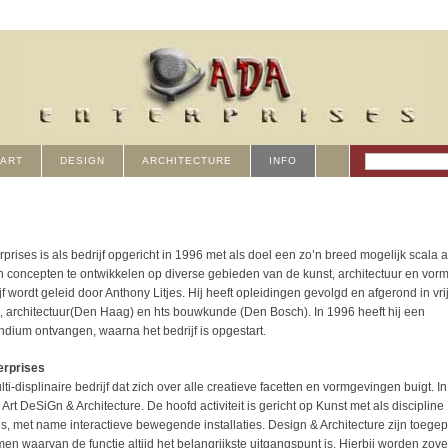
ART
DESIGN
ARCHITECTURE
INFO
prises is als bedrijf opgericht in 1996 met als doel een zo’n breed mogelijk scala 
 concepten te ontwikkelen op diverse gebieden van de kunst, architectuur en vor
jf wordt geleid door Anthony Litjes. Hij heeft opleidingen gevolgd en afgerond in vri
 architectuur(Den Haag) en hts bouwkunde (Den Bosch). In 1996 heeft hij een
endium ontvangen, waarna het bedrijf is opgestart.
erprises
lti-displinaire bedrijf dat zich over alle creatieve facetten en vormgevingen buigt. In
 Art DeSiGn & Architecture. De hoofd activiteit is gericht op Kunst met als discipline
ies, met name interactieve bewegende installaties. Design & Architecture zijn toege
en waarvan de functie altijd het belangrijkste uitgangspunt is. Hierbij worden zove