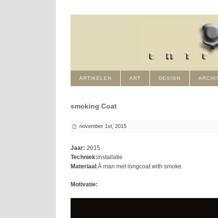
ARTIKELEN
ART
DESIGN
ARCHI
smoking Coat
november 1st, 2015
Jaar:
2015
Techniek:
installatie
Materiaal
:Â man met longcoat with smoke
Motivatie: