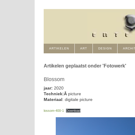
ARTIKELEN
ART
DESIGN
ARCHI
Artikelen geplaatst onder 'Fotowerk'
Blossom
jaar:
2020
Techniek:Â
picture
Materiaal
: digitale picture
lossom-400-1
Download