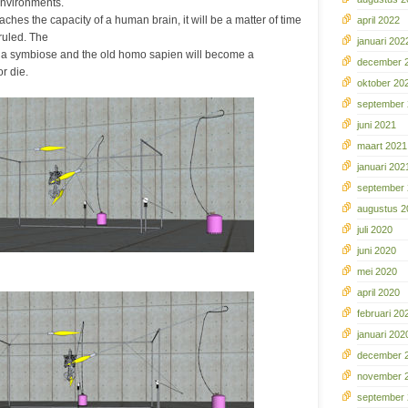
 invironments.
hes the capacity of a human brain, it will be a matter of time
april 2022
ruled. The
januari 202
 a symbiose and the old homo sapien will become a
december 
r die.
oktober 20
september
juni 2021
maart 2021
januari 202
september
augustus 2
juli 2020
juni 2020
mei 2020
april 2020
februari 20
januari 202
december 
november 
september