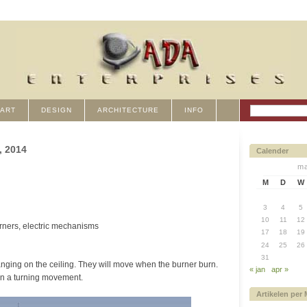
ART
DESIGN
ARCHITECTURE
INFO
, 2014
Calender
ma
M
D
W
3
4
5
10
11
12
rners, electric mechanisms
17
18
19
24
25
26
31
nging on the ceiling. They will move when the burner burn.
« jan
apr »
 in a turning movement.
Artikelen per