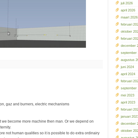
juli 2026
april 2026
maart 2026
februari 20
oktober 20
februari 20
december 
september
augustus 2
juni 2024
april 2024
februari 20
september
mei 2023
april 2023
eton, gaz and burners, electric mechanisms
februari 20
januari 202
hat we become more machine then man. Or we depend on
december 
ernity.
oktober 20
 not human qualities so it is possible to do extra ordinairy
augustus 2