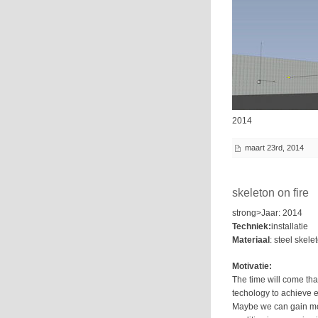
2014
maart 23rd, 2014
skeleton on fire
strong>Jaar: 2014
Techniek:
installatie
Materiaal
: steel skel
Motivatie:
The time will come t
techology to achieve et
Maybe we can gain more