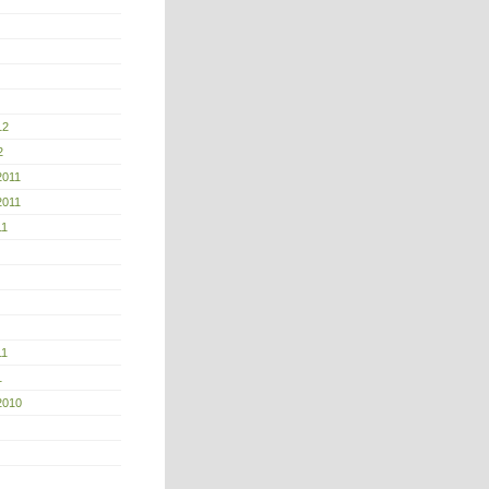
12
2
2011
2011
11
11
1
2010