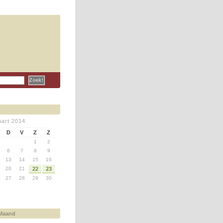
art 2014
D
V
Z
Z
1
2
6
7
8
9
13
14
15
16
20
21
22
23
27
28
29
30
 Maand