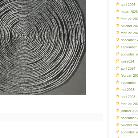
april 2026
maart 2026
februari 20
oktober 20
februari 20
december 
september
augustus 2
juni 2024
april 2024
februari 20
september
mei 2023
april 2023
februari 20
januari 202
december 
oktober 20
augustus 2