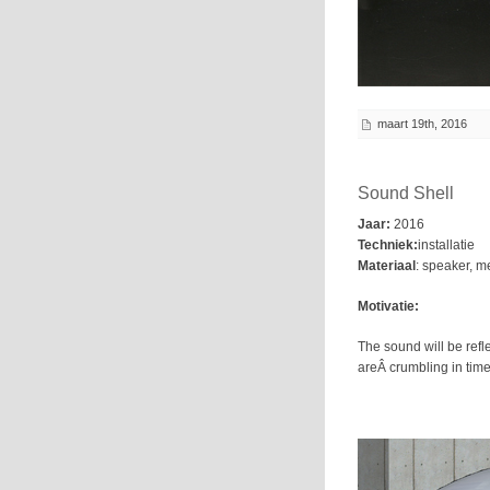
maart 19th, 2016
Sound Shell
Jaar:
2016
Techniek:
installatie
Materiaal
: speaker, m
Motivatie:
The sound will be refle
areÂ crumbling in time