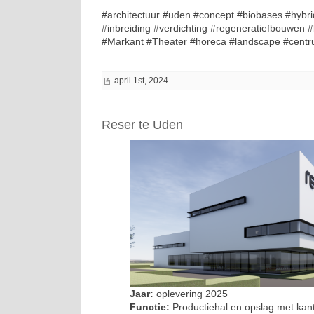
#architectuur #uden #concept #biobases #hybr
#inbreiding #verdichting #regeneratiefbouwen
#Markant #Theater #horeca #landscape #centr
april 1st, 2024
Reser te Uden
Jaar:
oplevering 2025
Functie:
Productiehal en opslag met kan