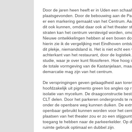
Door de jaren heen heeft er in Uden een schaal
plaatsgevonden. Door de bebouwing aan de Past
er een markering gemaakt van het Centrum. Aa
dit ook kunnen, omdat daar ook al het theater s
straten kan het centrum verstevigd worden, omd
Nieuwe ontwikkelingen hebben al een boven d
hierin zie ik de vergelijking met Eindhoven onts
dit plekje, niemandsland is. Het is niet echt een v
achterkant van het restaurant, door de logistiek.
studie, waar je over kunt filosoferen. Hoe hoog
de totale vormgeving van de Kastanjelaan, maar 
demarcatie mag zijn van het centrum.
De verspringingen geven gelaagdheid aan toren
hoofdzakelijk uit pigmento green los angles op
isolatie van mycelium. De draagconstructie besta
CLT delen. Door het parkeren ondergronds te r
onder de openbare weg kunnen duiken. De extr
openbaar gebruikt kunnen worden voor het cen
plaatsen van het theater zou er zo een stijgp
toegang te hebben naar de parkeerkelder. Op d
ruimte gebruik optimaal en dubbel zijn.