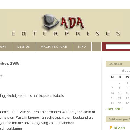
ART
DESIGN
ARCHITECTURE
INFO
mber, 1998
Calender
dec
Y
M
D
W
1
2
7
8
9
14
15
16
ng, skelet, stroom, staal, koperen kabels
21
22
23
28
29
30
« mrt
feb »
roomcentrale. Alle spieren en hormonen worden geprikkeld of
omstoten. Wij zijn biomechanische apparaten, bestaand uit
Artikelen per
eurstoffen die onze omgeving zal beinvloeden.
juli 2026
isch verklaring