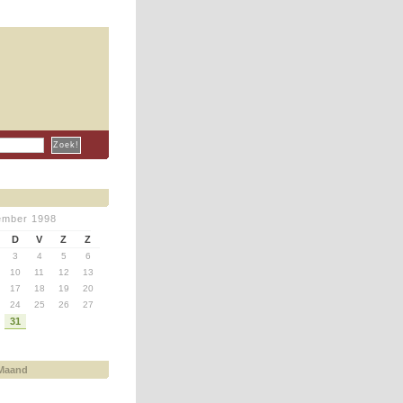
ember 1998
D
V
Z
Z
3
4
5
6
10
11
12
13
17
18
19
20
24
25
26
27
31
 Maand