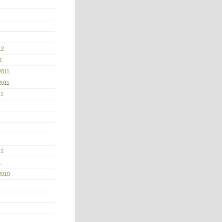
12
2
2011
2011
11
11
1
2010