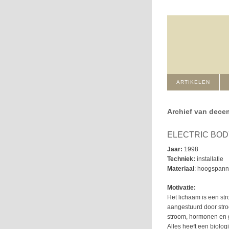
ARTIKELEN
Archief van dece
ELECTRIC BOD
Jaar:
1998
Techniek:
installatie
Materiaal
: hoogspanni
Motivatie:
Het lichaam is een st
aangestuurd door stro
stroom, hormonen en g
Alles heeft een biolog