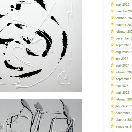
april 2026
maart 2026
februari 20
oktober 20
februari 20
december 
september
augustus 2
juni 2024
april 2024
februari 20
september
mei 2023
april 2023
februari 20
januari 202
december 
oktober 20
augustus 2