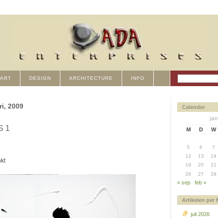
ART
DESIGN
ARCHITECTURE
INFO
ri, 2009
Calender
ja
 1
M
D
W
5
6
7
12
13
14
nkt
19
20
21
26
27
28
« sep
feb »
Artikelen per
juli 2026