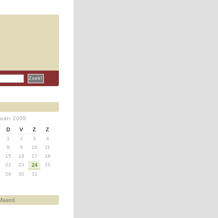
nuari 2009
D
V
Z
Z
1
2
3
4
8
9
10
11
15
16
17
18
22
23
24
25
29
30
31
 Maand